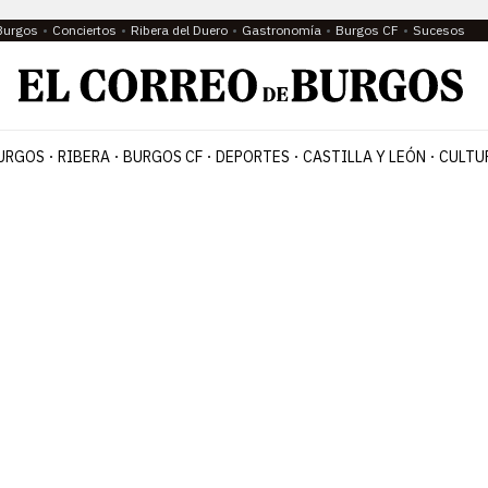
Burgos
Conciertos
Ribera del Duero
Gastronomía
Burgos CF
Sucesos
URGOS
RIBERA
BURGOS CF
DEPORTES
CASTILLA Y LEÓN
CULTU