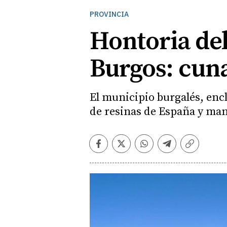
PROVINCIA
Hontoria del
Burgos: cuna
El municipio burgalés, encl
de resinas de España y man
Facebook
Twitter
Whatsapp
Telegram
Copiar
enlace