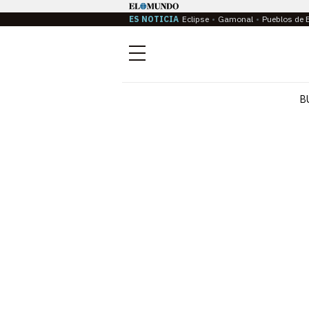
ES NOTICIA
Eclipse
Gamonal
Pueblos de 
Menú
B