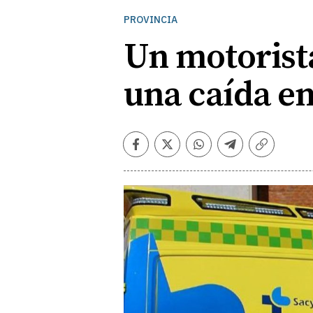
PROVINCIA
Un motorista
una caída e
Facebook
Twitter
Whatsapp
Telegram
Copiar
enlace