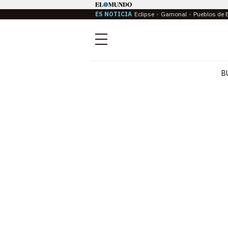
ES NOTICIA
Eclipse
Gamonal
Pueblos de 
Menú
B