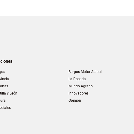
ciones
gos
Burgos Motor Actual
vincia
La Posada
ortes
Mundo Agrario
tilla y León
Innovadores
tura
Opinión
eciales