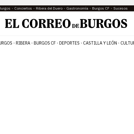
Burgos
Conciertos
Ribera del Duero
Gastronomía
Burgos CF
Sucesos
URGOS
RIBERA
BURGOS CF
DEPORTES
CASTILLA Y LEÓN
CULTU