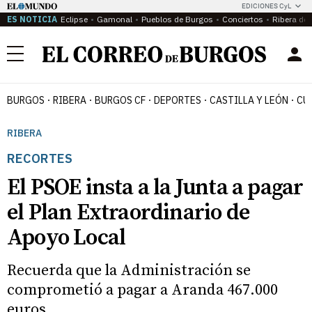
EDICIONES CyL
ES NOTICIA
Eclipse
Gamonal
Pueblos de Burgos
Conciertos
Ribera del
Menú
BURGOS
RIBERA
BURGOS CF
DEPORTES
CASTILLA Y LEÓN
CU
RIBERA
RECORTES
El PSOE insta a la Junta a pagar
el Plan Extraordinario de
Apoyo Local
Recuerda que la Administración se
comprometió a pagar a Aranda 467.000
euros