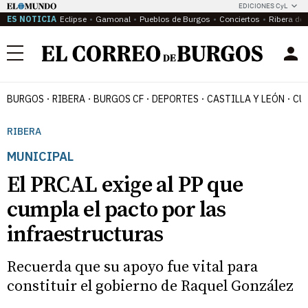
EDICIONES CyL
ES NOTICIA
Eclipse
Gamonal
Pueblos de Burgos
Conciertos
Ribera del
Menú
BURGOS
RIBERA
BURGOS CF
DEPORTES
CASTILLA Y LEÓN
CU
RIBERA
MUNICIPAL
El PRCAL exige al PP que
cumpla el pacto por las
infraestructuras
Recuerda que su apoyo fue vital para
constituir el gobierno de Raquel González