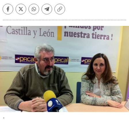
Facebook
Twitter
Whatsapp
Telegram
Copiar
enlace
-