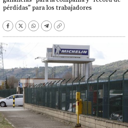
pérdidas” para los trabajadores
Facebook
Twitter
Whatsapp
Telegram
Copiar
enlace