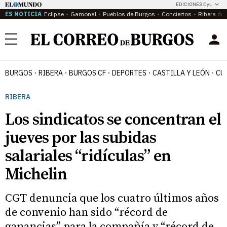
EDICIONES CyL
ES NOTICIA
Eclipse
Gamonal
Pueblos de Burgos
Conciertos
Ribera del
Menú
BURGOS
RIBERA
BURGOS CF
DEPORTES
CASTILLA Y LEÓN
CU
RIBERA
Los sindicatos se concentran el
jueves por las subidas
salariales “ridículas” en
Michelin
CGT denuncia que los cuatro últimos años
de convenio han sido “récord de
ganancias” para la compañía y “récord de