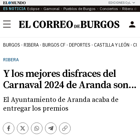
EDICIONES CyL
ES NOTICIA
Eclipse
Gamonal
Pueblos de Burgos
Conciertos
Ribera del
Menú
BURGOS
RIBERA
BURGOS CF
DEPORTES
CASTILLA Y LEÓN
CU
RIBERA
Y los mejores disfraces del
Carnaval 2024 de Aranda son...
El Ayuntamiento de Aranda acaba de
entregar los premios
Facebook
Twitter
Whatsapp
Telegram
Copiar
enlace