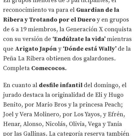
En grupos menores de 5 participantes, el
reconocimiento va para el
Guardian de la
Ribera y Trotando por el Duero
y en grupos
de 6 a 19 miembros, la Generación X conquista
con su versión de
‘Endúlzate la vida’
mientras
que
Arigato Japón
y
‘Dónde está Wally’
de la
Peña La Ribera obtienen dos galardones.
Completa
Comecocos.
En cuanto al
desfile infantil
del domingo, el
jurado destaca la originalidad de Eli y Hugo
Benito, por Mario Bros y la princesa Peach;
Joel y Vera Molinero, por Los Yayos, y Efrén,
Henar, Alonso, Nicolás, Olivia, Vega y Tania
por las Gallinas. La categoría reserva también