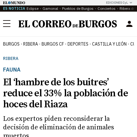
EDICIONES CyL
ES NOTICIA
Eclipse
Gamonal
Pueblos de Burgos
Conciertos
Ribera del
Menú
BURGOS
RIBERA
BURGOS CF
DEPORTES
CASTILLA Y LEÓN
CU
RIBERA
FAUNA
El ‘hambre de los buitres’
reduce el 33% la población de
hoces del Riaza
Los expertos piden reconsiderar la
decisión de eliminación de animales
muertos