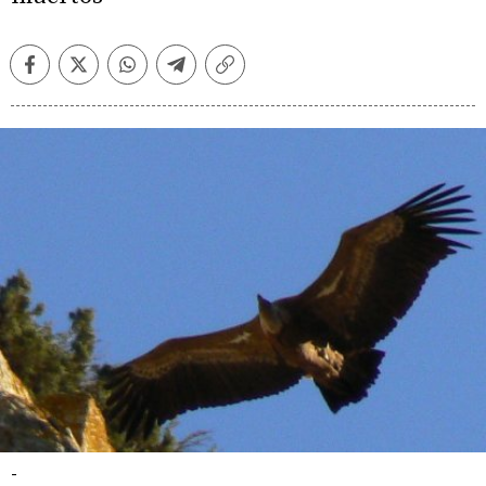
Facebook
Twitter
Whatsapp
Telegram
Copiar
enlace
-