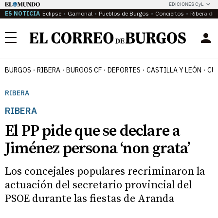
EDICIONES CyL
ES NOTICIA
Eclipse
Gamonal
Pueblos de Burgos
Conciertos
Ribera del
Menú
BURGOS
RIBERA
BURGOS CF
DEPORTES
CASTILLA Y LEÓN
CU
RIBERA
RIBERA
El PP pide que se declare a
Jiménez persona ‘non grata’
Los concejales populares recriminaron la
actuación del secretario provincial del
PSOE durante las fiestas de Aranda