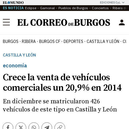
EDICIONES CyL
ES NOTICIA
Eclipse
Gamonal
Pueblos de Burgos
Conciertos
Ribera del
Menú
BURGOS
RIBERA
BURGOS CF
DEPORTES
CASTILLA Y LEÓN
CU
CASTILLA Y LEÓN
economía
Crece la venta de vehículos
comerciales un 20,9% en 2014
En diciembre se matricularon 426
vehículos de este tipo en Castilla y León