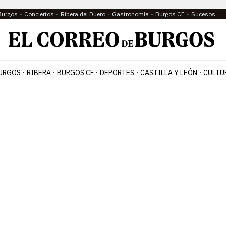
Burgos
Conciertos
Ribera del Duero
Gastronomía
Burgos CF
Sucesos
URGOS
RIBERA
BURGOS CF
DEPORTES
CASTILLA Y LEÓN
CULTU