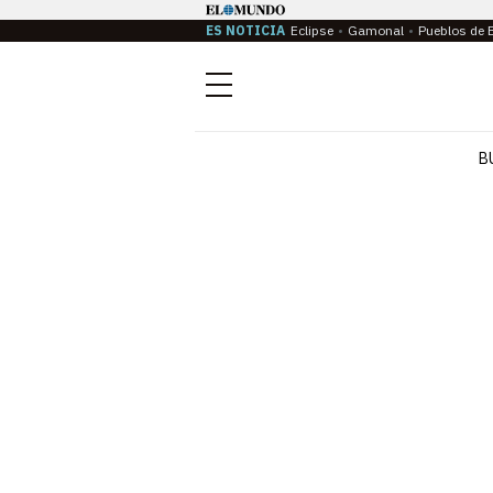
ES NOTICIA
Eclipse
Gamonal
Pueblos de 
Menú
B