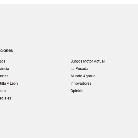
ciones
gos
Burgos Motor Actual
vincia
La Posada
ortes
Mundo Agrario
tilla y León
Innovadores
tura
Opinión
eciales