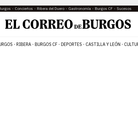
Burgos
Conciertos
Ribera del Duero
Gastronomía
Burgos CF
Sucesos
URGOS
RIBERA
BURGOS CF
DEPORTES
CASTILLA Y LEÓN
CULTU