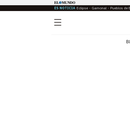
ES NOTICIA
Eclipse
Gamonal
Pueblos de 
Menú
B