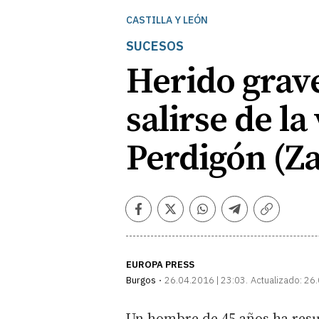
CASTILLA Y LEÓN
SUCESOS
Herido grav
salirse de la
Perdigón (Z
Facebook
Twitter
Whatsapp
Telegram
Copiar
enlace
EUROPA PRESS
Burgos
26.04.2016 | 23:03
Actualizado:
26.