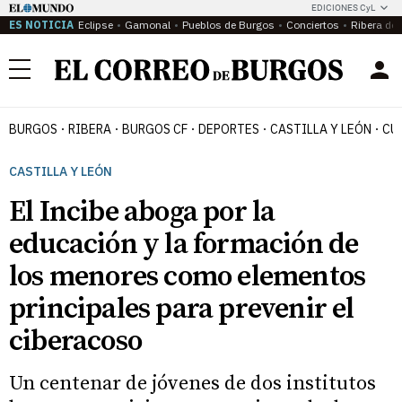
EDICIONES CyL
ES NOTICIA
Eclipse
Gamonal
Pueblos de Burgos
Conciertos
Ribera del
Menú
BURGOS
RIBERA
BURGOS CF
DEPORTES
CASTILLA Y LEÓN
CU
CASTILLA Y LEÓN
El Incibe aboga por la
educación y la formación de
los menores como elementos
principales para prevenir el
ciberacoso
Un centenar de jóvenes de dos institutos