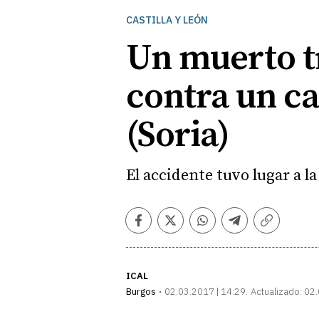
CASTILLA Y LEÓN
Un muerto t
contra un ca
(Soria)
El accidente tuvo lugar a la
Facebook
Twitter
Whatsapp
Telegram
Copiar
enlace
ICAL
Burgos
02.03.2017 | 14:29
Actualizado:
02.