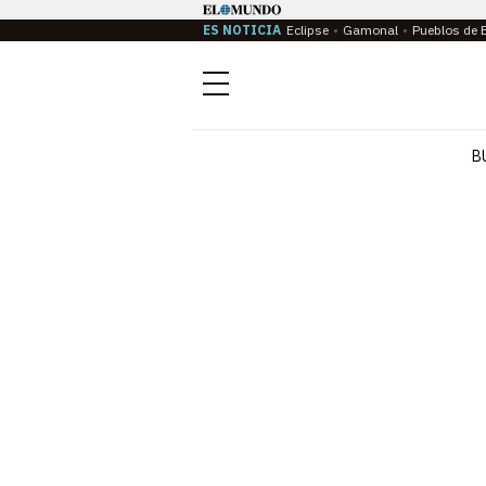
ES NOTICIA
Eclipse
Gamonal
Pueblos de 
Menú
B