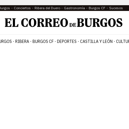
Burgos
Conciertos
Ribera del Duero
Gastronomía
Burgos CF
Sucesos
URGOS
RIBERA
BURGOS CF
DEPORTES
CASTILLA Y LEÓN
CULTU