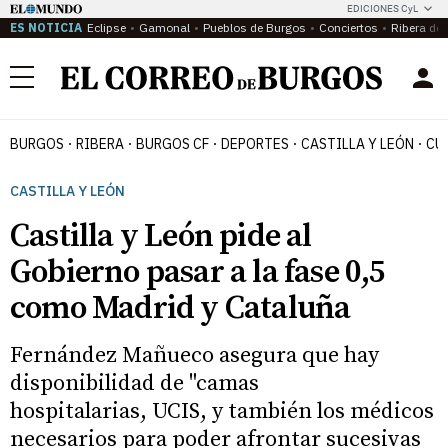
EDICIONES CyL
ES NOTICIA
Eclipse
Gamonal
Pueblos de Burgos
Conciertos
Ribera del
Menú
BURGOS
RIBERA
BURGOS CF
DEPORTES
CASTILLA Y LEÓN
CU
CASTILLA Y LEÓN
Castilla y León pide al
Gobierno pasar a la fase 0,5
como Madrid y Cataluña
Fernández Mañueco asegura que hay
disponibilidad de "camas
hospitalarias, UCIS, y también los médicos
necesarios para poder afrontar sucesivas