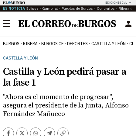
EDICIONES CyL
ES NOTICIA
Eclipse
Gamonal
Pueblos de Burgos
Conciertos
Ribera del
Menú
BURGOS
RIBERA
BURGOS CF
DEPORTES
CASTILLA Y LEÓN
CU
CASTILLA Y LEÓN
Castilla y León pedirá pasar a
la fase 1
"Ahora es el momento de progresar",
asegura el presidente de la Junta, Alfonso
Fernández Mañueco
Facebook
Twitter
Whatsapp
Telegram
Copiar