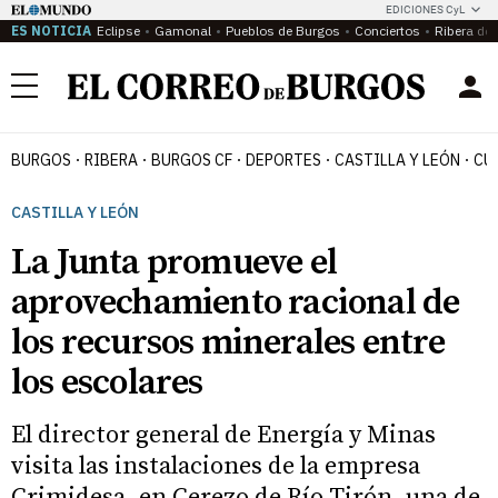
EDICIONES CyL
ES NOTICIA
Eclipse
Gamonal
Pueblos de Burgos
Conciertos
Ribera del
Menú
BURGOS
RIBERA
BURGOS CF
DEPORTES
CASTILLA Y LEÓN
CU
CASTILLA Y LEÓN
La Junta promueve el
aprovechamiento racional de
los recursos minerales entre
los escolares
El director general de Energía y Minas
visita las instalaciones de la empresa
Crimidesa, en Cerezo de Río Tirón, una de