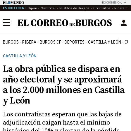
EDICIONES CyL
ES NOTICIA
Eclipse
Gamonal
Pueblos de Burgos
Conciertos
Ribera del
Menú
BURGOS
RIBERA
BURGOS CF
DEPORTES
CASTILLA Y LEÓN
CU
CASTILLA Y LEÓN
La obra pública se dispara en
año electoral y se aproximará
a los 2.000 millones en Castilla
y León
Los contratistas esperan que las bajas de
adjudicación caigan hasta el mínimo
histórico del 10% y alertan de la pérdida