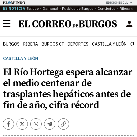
EDICIONES CyL
ES NOTICIA
Eclipse
Gamonal
Pueblos de Burgos
Conciertos
Ribera del
Menú
BURGOS
RIBERA
BURGOS CF
DEPORTES
CASTILLA Y LEÓN
CU
CASTILLA Y LEÓN
El Río Hortega espera alcanzar
el medio centenar de
trasplantes hepáticos antes de
fin de año, cifra récord
Facebook
Twitter
Whatsapp
Telegram
Copiar
enlace