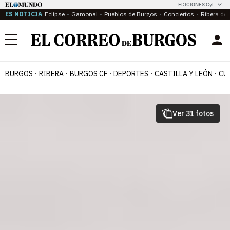
EDICIONES CyL
ES NOTICIA
Eclipse
Gamonal
Pueblos de Burgos
Conciertos
Ribera del
Menú
BURGOS
RIBERA
BURGOS CF
DEPORTES
CASTILLA Y LEÓN
CU
Ver 31 fotos