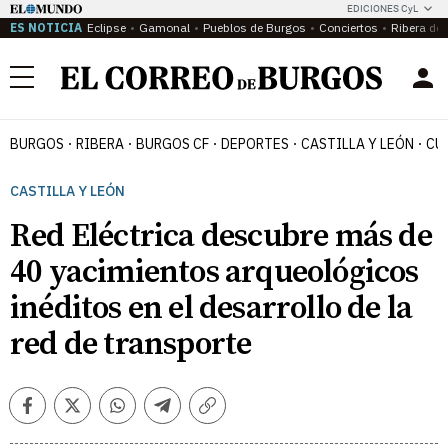
EDICIONES CyL
ES NOTICIA
Eclipse
Gamonal
Pueblos de Burgos
Conciertos
Ribera del
Menú
BURGOS
RIBERA
BURGOS CF
DEPORTES
CASTILLA Y LEÓN
CU
CASTILLA Y LEÓN
Red Eléctrica descubre más de
40 yacimientos arqueológicos
inéditos en el desarrollo de la
red de transporte
Facebook
Twitter
Whatsapp
Telegram
Copiar
enlace