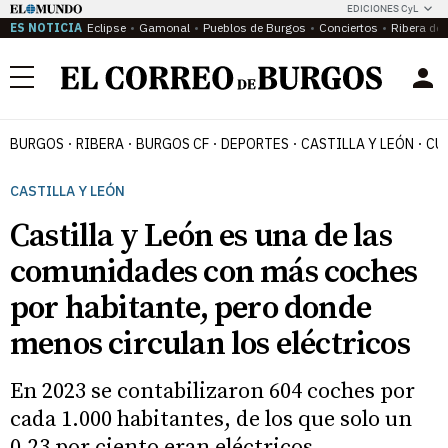
EDICIONES CyL
ES NOTICIA
Eclipse
Gamonal
Pueblos de Burgos
Conciertos
Ribera del
Menú
BURGOS
RIBERA
BURGOS CF
DEPORTES
CASTILLA Y LEÓN
CU
CASTILLA Y LEÓN
Castilla y León es una de las
comunidades con más coches
por habitante, pero donde
menos circulan los eléctricos
En 2023 se contabilizaron 604 coches por
cada 1.000 habitantes, de los que solo un
0,23 por ciento eran eléctricos