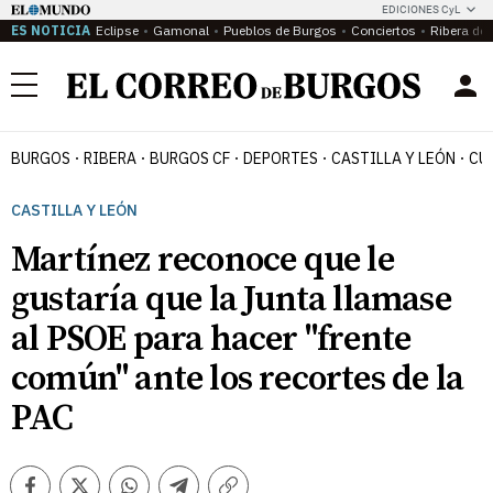
EDICIONES CyL
ES NOTICIA
Eclipse
Gamonal
Pueblos de Burgos
Conciertos
Ribera del
Menú
BURGOS
RIBERA
BURGOS CF
DEPORTES
CASTILLA Y LEÓN
CU
CASTILLA Y LEÓN
Martínez reconoce que le
gustaría que la Junta llamase
al PSOE para hacer "frente
común" ante los recortes de la
PAC