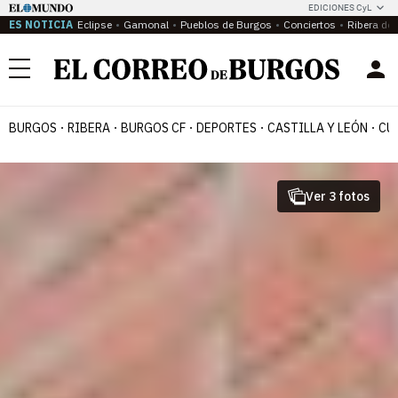
EDICIONES CyL
ES NOTICIA
Eclipse
Gamonal
Pueblos de Burgos
Conciertos
Ribera del
Menú
BURGOS
RIBERA
BURGOS CF
DEPORTES
CASTILLA Y LEÓN
CU
Ver 3 fotos