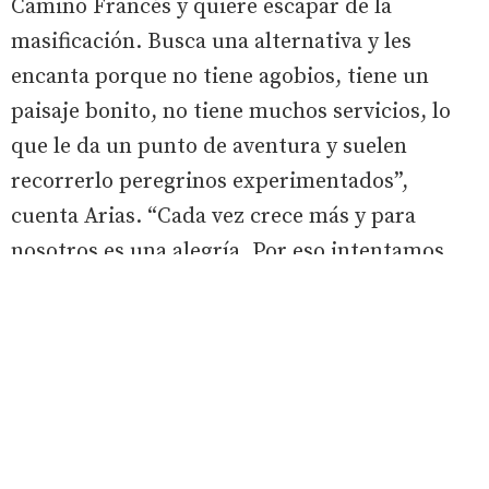
Camino Francés y quiere escapar de la
masificación. Busca una alternativa y les
encanta porque no tiene agobios, tiene un
paisaje bonito, no tiene muchos servicios, lo
que le da un punto de aventura y suelen
recorrerlo peregrinos experimentados”,
cuenta Arias. “Cada vez crece más y para
nosotros es una alegría. Por eso intentamos
que se desarrolle y que la gente lo vea como un
foco de negocio y de vida”, continua.
Arias invita a la gente a que se imagine lo que
supone despertarse en un lugar como
Villavieja, en el municipio de Priaranza del
Bierzo, donde hay un pequeño y encantador