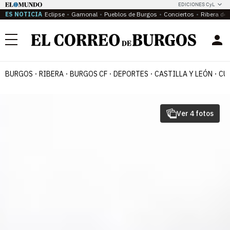
EDICIONES CyL
ES NOTICIA
Eclipse
Gamonal
Pueblos de Burgos
Conciertos
Ribera del
Menú
BURGOS
RIBERA
BURGOS CF
DEPORTES
CASTILLA Y LEÓN
CU
Ver 4 fotos