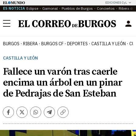
EDICIONES CyL
ES NOTICIA
Eclipse
Gamonal
Pueblos de Burgos
Conciertos
Ribera del
Menú
BURGOS
RIBERA
BURGOS CF
DEPORTES
CASTILLA Y LEÓN
CU
CASTILLA Y LEÓN
Fallece un varón tras caerle
encima un árbol en un pinar
de Pedrajas de San Esteban
Facebook
Twitter
Whatsapp
Telegram
Copiar
enlace