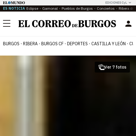
EDICIONES CyL
ES NOTICIA
Eclipse
Gamonal
Pueblos de Burgos
Conciertos
Ribera del
Menú
BURGOS
RIBERA
BURGOS CF
DEPORTES
CASTILLA Y LEÓN
CU
Ver 7 fotos