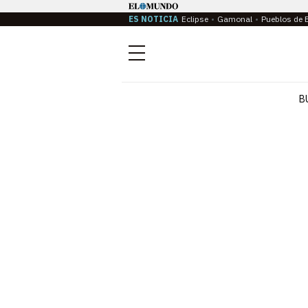
ES NOTICIA
Eclipse
Gamonal
Pueblos de 
Menú
B