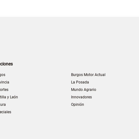
ciones
gos
Burgos Motor Actual
vincia
La Posada
ortes
Mundo Agrario
tilla y León
Innovadores
tura
Opinión
eciales