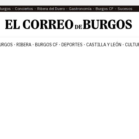
Burgos
Conciertos
Ribera del Duero
Gastronomía
Burgos CF
Sucesos
URGOS
RIBERA
BURGOS CF
DEPORTES
CASTILLA Y LEÓN
CULTU