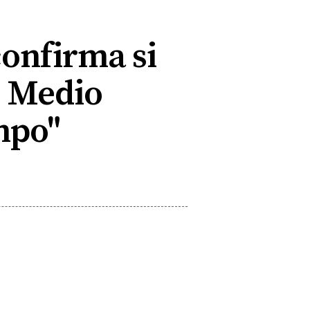
confirma si
e Medio
mpo"