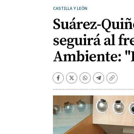
CASTILLA Y LEÓN
Suárez-Quiño
seguirá al f
Ambiente: "
Facebook
Twitter
Whatsapp
Telegram
Copiar
enlace