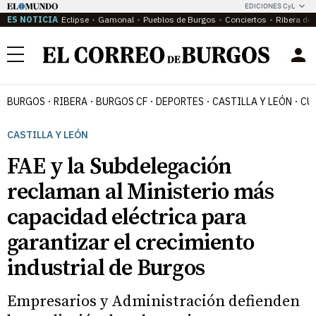
EDICIONES CyL
ES NOTICIA
Eclipse
Gamonal
Pueblos de Burgos
Conciertos
Ribera del
Menú
BURGOS
RIBERA
BURGOS CF
DEPORTES
CASTILLA Y LEÓN
CU
CASTILLA Y LEÓN
FAE y la Subdelegación
reclaman al Ministerio más
capacidad eléctrica para
garantizar el crecimiento
industrial de Burgos
Empresarios y Administración defienden