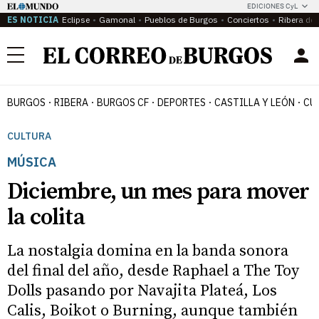
EDICIONES CyL
ES NOTICIA
Eclipse
Gamonal
Pueblos de Burgos
Conciertos
Ribera del
Menú
BURGOS
RIBERA
BURGOS CF
DEPORTES
CASTILLA Y LEÓN
CU
CULTURA
MÚSICA
Diciembre, un mes para mover
la colita
La nostalgia domina en la banda sonora
del final del año, desde Raphael a The Toy
Dolls pasando por Navajita Plateá, Los
Calis, Boikot o Burning, aunque también