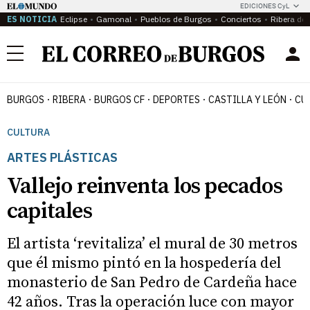
EDICIONES CyL
ES NOTICIA
Eclipse
Gamonal
Pueblos de Burgos
Conciertos
Ribera del
Menú
BURGOS
RIBERA
BURGOS CF
DEPORTES
CASTILLA Y LEÓN
CU
CULTURA
ARTES PLÁSTICAS
Vallejo reinventa los pecados
capitales
El artista ‘revitaliza’ el mural de 30 metros
que él mismo pintó en la hospedería del
monasterio de San Pedro de Cardeña hace
42 años. Tras la operación luce con mayor