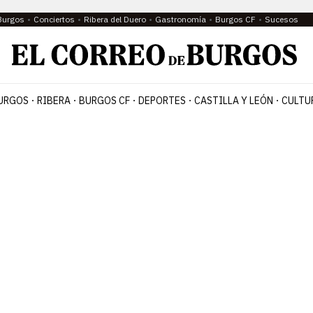
Burgos
Conciertos
Ribera del Duero
Gastronomía
Burgos CF
Sucesos
URGOS
RIBERA
BURGOS CF
DEPORTES
CASTILLA Y LEÓN
CULTU