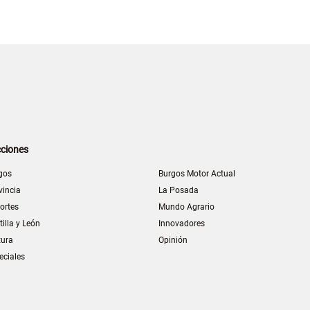
ciones
gos
Burgos Motor Actual
vincia
La Posada
ortes
Mundo Agrario
tilla y León
Innovadores
tura
Opinión
eciales