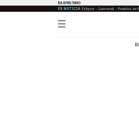
ES NOTICIA
Eclipse
Gamonal
Pueblos de 
Menú
B