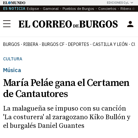
EDICIONES CyL
ES NOTICIA
Eclipse
Gamonal
Pueblos de Burgos
Conciertos
Ribera del
Menú
BURGOS
RIBERA
BURGOS CF
DEPORTES
CASTILLA Y LEÓN
CU
CULTURA
Música
María Peláe gana el Certamen
de Cantautores
La malagueña se impuso con su canción
'La costurera' al zaragozano Kiko Bullón y
el burgalés Daniel Guantes