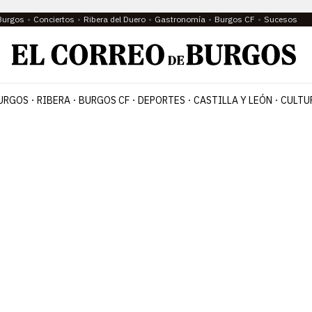
Burgos
Conciertos
Ribera del Duero
Gastronomía
Burgos CF
Sucesos
URGOS
RIBERA
BURGOS CF
DEPORTES
CASTILLA Y LEÓN
CULTU