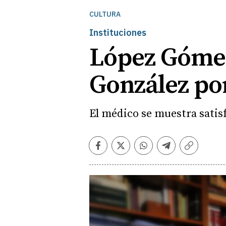
CULTURA
Instituciones
López Gómez,
González po
El médico se muestra satis
Facebook
Twitter
Whatsapp
Telegram
Copiar
enlace