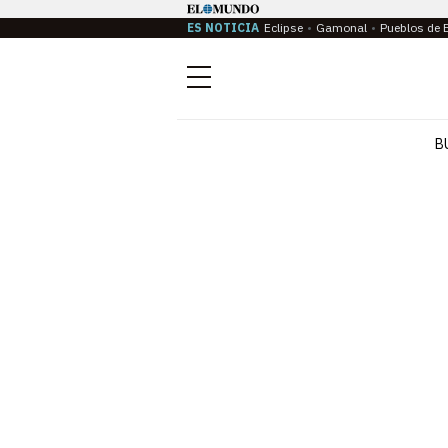
ES NOTICIA
Eclipse
Gamonal
Pueblos de 
Menú
B