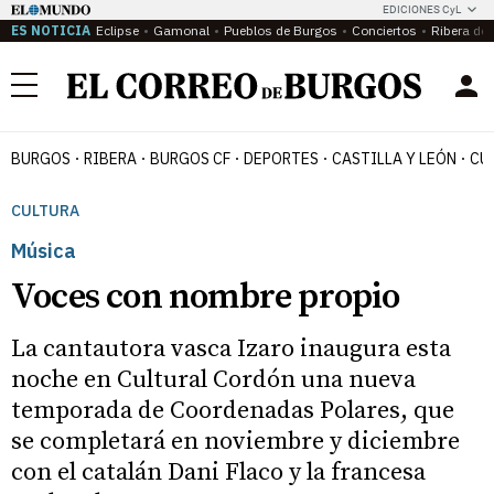
EDICIONES CyL
ES NOTICIA
Eclipse
Gamonal
Pueblos de Burgos
Conciertos
Ribera del
Menú
BURGOS
RIBERA
BURGOS CF
DEPORTES
CASTILLA Y LEÓN
CU
CULTURA
Música
Voces con nombre propio
La cantautora vasca Izaro inaugura esta
noche en Cultural Cordón una nueva
temporada de Coordenadas Polares, que
se completará en noviembre y diciembre
con el catalán Dani Flaco y la francesa