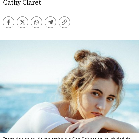
Cathy Claret
Facebook
Twitter
Whatsapp
Telegram
Copiar
enlace