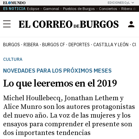
EDICIONES CyL
ES NOTICIA
Eclipse
Gamonal
Pueblos de Burgos
Conciertos
Ribera del
Menú
BURGOS
RIBERA
BURGOS CF
DEPORTES
CASTILLA Y LEÓN
CU
CULTURA
NOVEDADES PARA LOS PRÓXIMOS MESES
Lo que leeremos en el 2019
Michel Houllebecq, Jonathan Lethem y
Alice Munro son los autores protagonistas
del nuevo año. La voz de las mujeres y los
ensayos para comprender el presente son
dos importantes tendencias