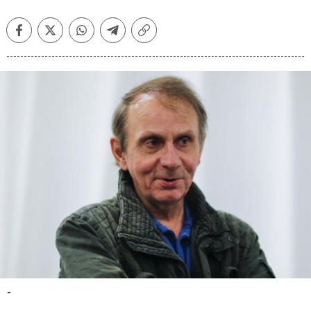
Facebook
Twitter
Whatsapp
Telegram
Copiar
enlace
-