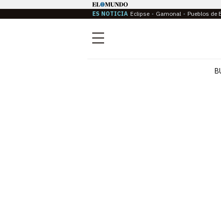
ES NOTICIA
Eclipse
Gamonal
Pueblos de 
Menú
B