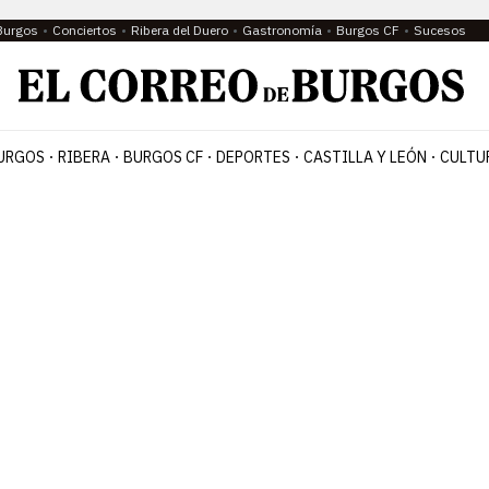
Burgos
Conciertos
Ribera del Duero
Gastronomía
Burgos CF
Sucesos
URGOS
RIBERA
BURGOS CF
DEPORTES
CASTILLA Y LEÓN
CULTU