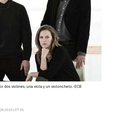
r dos violines, una viola y un violonchelo.-ECB
09.2019 | 07:30