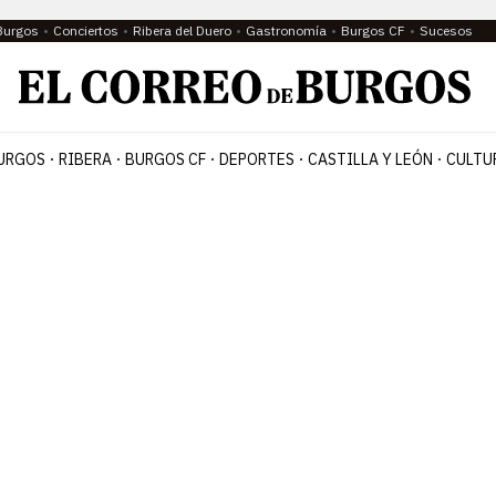
Burgos
Conciertos
Ribera del Duero
Gastronomía
Burgos CF
Sucesos
URGOS
RIBERA
BURGOS CF
DEPORTES
CASTILLA Y LEÓN
CULTU