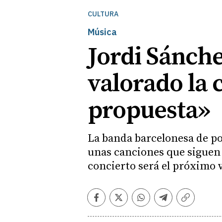
CULTURA
Música
Jordi Sánche
valorado la 
propuesta»
La banda barcelonesa de pop
unas canciones que siguen 
concierto será el próximo v
Facebook
Twitter
Whatsapp
Telegram
Copiar
enlace