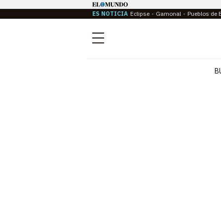
ES NOTICIA
Eclipse
Gamonal
Pueblos de 
Menú
B