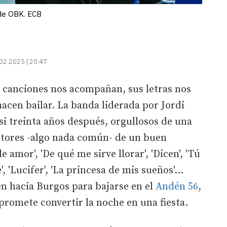
 de OBK. ECB
02.2025 | 20:47
s canciones nos acompañan, sus letras nos
cen bailar. La banda liderada por Jordi
si treinta años después, orgullosos de una
autores -algo nada común- de un buen
 amor', 'De qué me sirve llorar', 'Dicen', 'Tú
e', 'Lucifer', 'La princesa de mis sueños'...
en hacia Burgos para bajarse en el
Andén 56
,
romete convertir la noche en una fiesta.