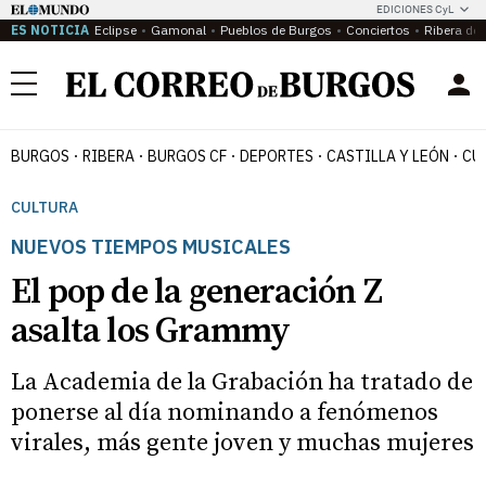
EDICIONES CyL
ES NOTICIA
Eclipse
Gamonal
Pueblos de Burgos
Conciertos
Ribera del
Menú
BURGOS
RIBERA
BURGOS CF
DEPORTES
CASTILLA Y LEÓN
CU
CULTURA
NUEVOS TIEMPOS MUSICALES
El pop de la generación Z
asalta los Grammy
La Academia de la Grabación ha tratado de
ponerse al día nominando a fenómenos
virales, más gente joven y muchas mujeres