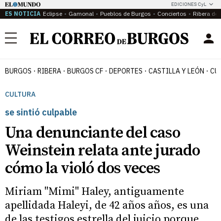
EDICIONES CyL
ES NOTICIA
Eclipse
Gamonal
Pueblos de Burgos
Conciertos
Ribera del
Menú
BURGOS
RIBERA
BURGOS CF
DEPORTES
CASTILLA Y LEÓN
CU
CULTURA
se sintió culpable
Una denunciante del caso
Weinstein relata ante jurado
cómo la violó dos veces
Miriam "Mimi" Haley, antiguamente
apellidada Haleyi, de 42 años años, es una
de las testigos estrella del juicio porque