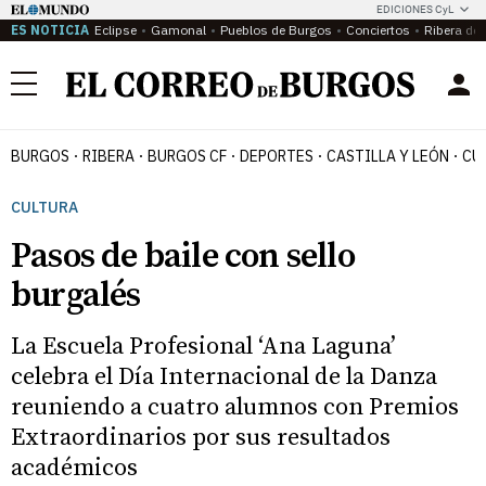
EDICIONES CyL
ES NOTICIA
Eclipse
Gamonal
Pueblos de Burgos
Conciertos
Ribera del
Menú
BURGOS
RIBERA
BURGOS CF
DEPORTES
CASTILLA Y LEÓN
CU
CULTURA
Pasos de baile con sello
burgalés
La Escuela Profesional ‘Ana Laguna’
celebra el Día Internacional de la Danza
reuniendo a cuatro alumnos con Premios
Extraordinarios por sus resultados
académicos