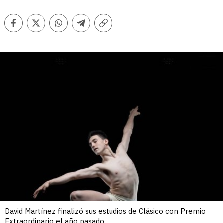
Facebook
Twitter
Whatsapp
Telegram
Copiar
enlace
David Martínez finalizó sus estudios de Clásico con Premio
Extraordinario el año pasado.