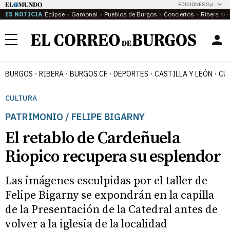
EDICIONES CyL
ES NOTICIA
Eclipse
Gamonal
Pueblos de Burgos
Conciertos
Ribera del
Menú
BURGOS
RIBERA
BURGOS CF
DEPORTES
CASTILLA Y LEÓN
CU
CULTURA
PATRIMONIO / FELIPE BIGARNY
El retablo de Cardeñuela
Riopico recupera su esplendor
Las imágenes esculpidas por el taller de
Felipe Bigarny se expondrán en la capilla
de la Presentación de la Catedral antes de
volver a la iglesia de la localidad