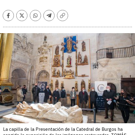
Facebook
Twitter
Whatsapp
Telegram
Copiar
enlace
La capilla de la Presentación de la Catedral de Burgos ha