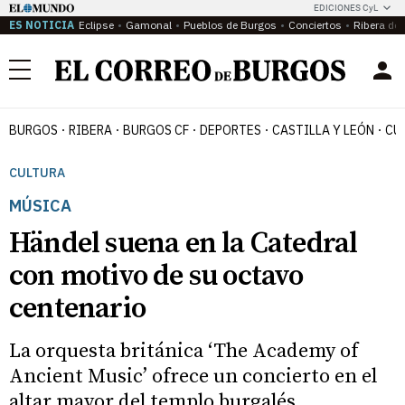
EDICIONES CyL
ES NOTICIA
Eclipse
Gamonal
Pueblos de Burgos
Conciertos
Ribera del
Menú
BURGOS
RIBERA
BURGOS CF
DEPORTES
CASTILLA Y LEÓN
CU
CULTURA
MÚSICA
Händel suena en la Catedral
con motivo de su octavo
centenario
La orquesta británica ‘The Academy of
Ancient Music’ ofrece un concierto en el
altar mayor del templo burgalés