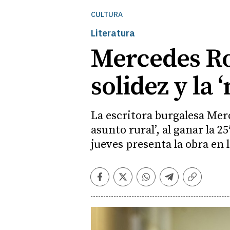
CULTURA
Literatura
Mercedes Ro
solidez y la
La escritora burgalesa Mer
asunto rural’, al ganar la 
jueves presenta la obra en l
Facebook
Twitter
Whatsapp
Telegram
Copiar
enlace