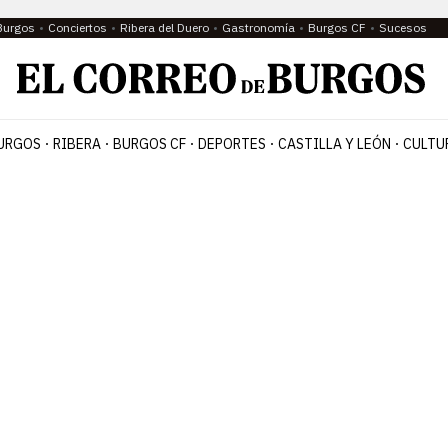
Burgos
Conciertos
Ribera del Duero
Gastronomía
Burgos CF
Sucesos
URGOS
RIBERA
BURGOS CF
DEPORTES
CASTILLA Y LEÓN
CULTU