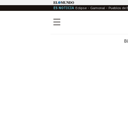
ES NOTICIA
Eclipse
Gamonal
Pueblos de 
Menú
B