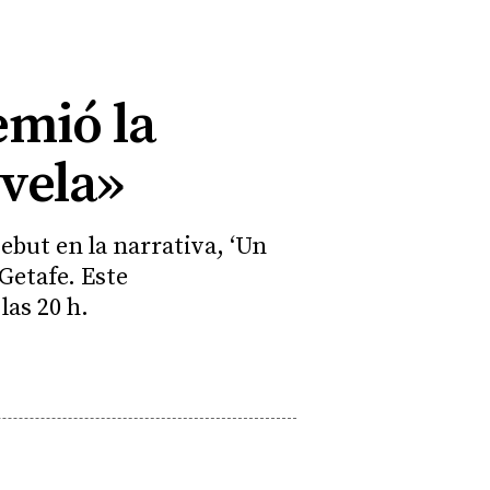
emió la
ovela»
but en la narrativa, ‘Un
Getafe. Este
las 20 h.