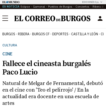
EDICIONES CyL
ES NOTICIA
Eclipse
Gamonal
Pueblos de Burgos
Conciertos
Ribera del
Menú
BURGOS
RIBERA
BURGOS CF
DEPORTES
CASTILLA Y LEÓN
CU
CULTURA
CINE
Fallece el cineasta burgalés
Paco Lucio
Natural de Melgar de Fernamental, debutó
en el cine con 'Teo el pelirrojo' / En la
actualidad era docente en una escuela de
artes