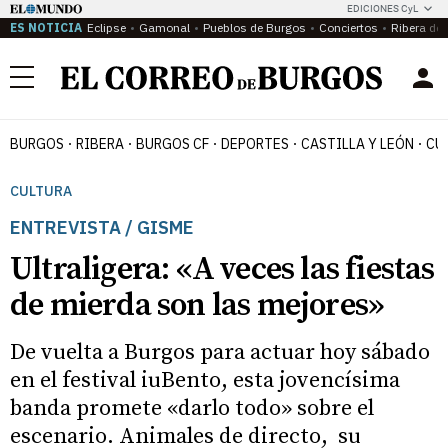
EDICIONES CyL
ES NOTICIA
Eclipse
Gamonal
Pueblos de Burgos
Conciertos
Ribera del
Menú
BURGOS
RIBERA
BURGOS CF
DEPORTES
CASTILLA Y LEÓN
CU
CULTURA
ENTREVISTA / GISME
Ultraligera: «A veces las fiestas
de mierda son las mejores»
De vuelta a Burgos para actuar hoy sábado
en el festival iuBento, esta jovencísima
banda promete «darlo todo» sobre el
escenario. Animales de directo, su