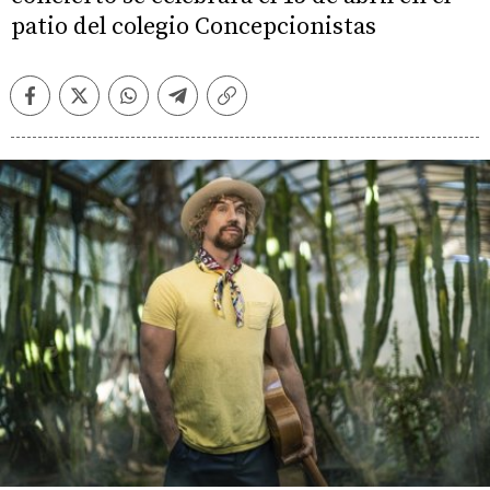
patio del colegio Concepcionistas
Facebook
Twitter
Whatsapp
Telegram
Copiar
enlace