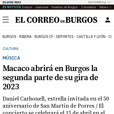
EDICIONES CyL
ES NOTICIA
Eclipse
Gamonal
Pueblos de Burgos
Conciertos
Ribera del
Menú
BURGOS
RIBERA
BURGOS CF
DEPORTES
CASTILLA Y LEÓN
CU
CULTURA
MÚSICA
Macaco abrirá en Burgos la
segunda parte de su gira de
2023
Daniel Carbonell, estrella invitada en el 50
aniversario de San Martín de Porres / El
concierto se celebrará el 15 de abril en el