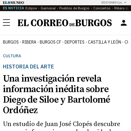
EDICIONES CyL
ES NOTICIA
Eclipse
Gamonal
Pueblos de Burgos
Conciertos
Ribera del
Menú
BURGOS
RIBERA
BURGOS CF
DEPORTES
CASTILLA Y LEÓN
CU
CULTURA
HISTORIA DEL ARTE
Una investigación revela
información inédita sobre
Diego de Siloe y Bartolomé
Ordóñez
Un estudio de Juan José Clopés descubre