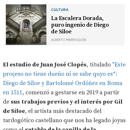
CULTURA
La Escalera Dorada,
puro ingenio de Diego
de Siloe
ALBERTO MARROQUÍN
El estudio de Juan José Clopés
, titulado
"Este
proçeso no tiene dueño ni se sabe quyo es“:
Diego de Siloe y Bartolomé Ordóñez en Roma
en 1511
, comenzó a gestarse en 2019 a partir
de
sus
trabajos previos y el interés por Gil
de Siloe
, el artista más destacado del
tardogótico castellano que nos ha legado joyas
como el
retablo de la capilla de la