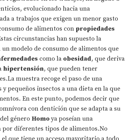
nticios, evolucionado hacia una
ada a trabajos que exigen un menor gasto
 consumo de alimentos con
propiedades
stas circunstancias han supuesto la
a un modelo de consumo de alimentos que
nfermedades
como la
obesidad
, que deriva
la
hipertensión
, que pueden tener
es.La muestra recoge el paso de una
 y pequeños insectos a una dieta en la que
limentos. En este punto, podemos decir que
 omnívora con dentición que se adapta a su
s del género
Homo
ya poseían una
 por diferentes tipos de alimentos.No
s
el que tiene un acceso mayoritario a todo