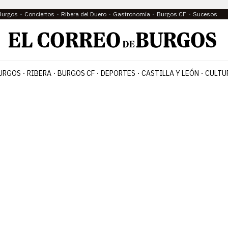
Burgos
Conciertos
Ribera del Duero
Gastronomía
Burgos CF
Sucesos
URGOS
RIBERA
BURGOS CF
DEPORTES
CASTILLA Y LEÓN
CULTU