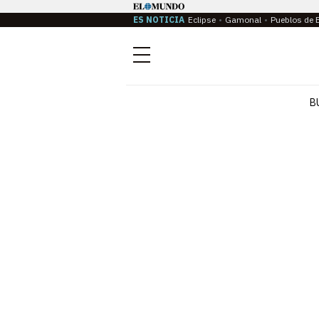
ES NOTICIA
Eclipse
Gamonal
Pueblos de 
Menú
B