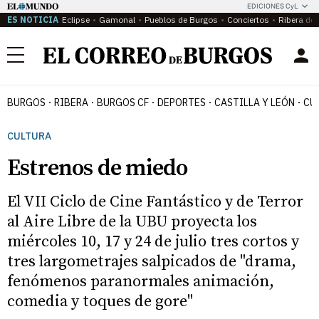
EDICIONES CyL
ES NOTICIA
Eclipse
Gamonal
Pueblos de Burgos
Conciertos
Ribera del
Menú
BURGOS
RIBERA
BURGOS CF
DEPORTES
CASTILLA Y LEÓN
CU
CULTURA
Estrenos de miedo
El VII Ciclo de Cine Fantástico y de Terror
al Aire Libre de la UBU proyecta los
miércoles 10, 17 y 24 de julio tres cortos y
tres largometrajes salpicados de "drama,
fenómenos paranormales animación,
comedia y toques de gore"