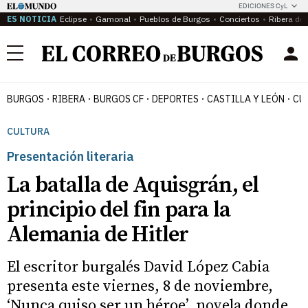
EDICIONES CyL
ES NOTICIA
Eclipse
Gamonal
Pueblos de Burgos
Conciertos
Ribera del
Menú
BURGOS
RIBERA
BURGOS CF
DEPORTES
CASTILLA Y LEÓN
CU
CULTURA
Presentación literaria
La batalla de Aquisgrán, el
principio del fin para la
Alemania de Hitler
El escritor burgalés David López Cabia
presenta este viernes, 8 de noviembre,
‘Nunca quiso ser un héroe’, novela donde